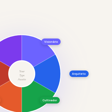
Visionário
Your
Arquiteto
Type
Awaits
Cultivador