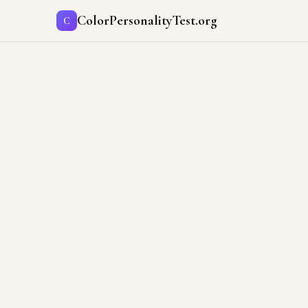
ColorPersonalityTest.org
C