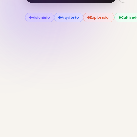
Visionário
Arquiteto
Explorador
Cultivad