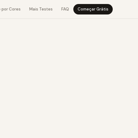
e por Cores
Mais Testes
FAQ
Começar Grátis