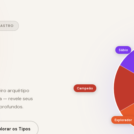
DASTRO
Sábio
Campeão
iro arquétipo
a — revele seus
 profundos.
Explorador
lorar os Tipos