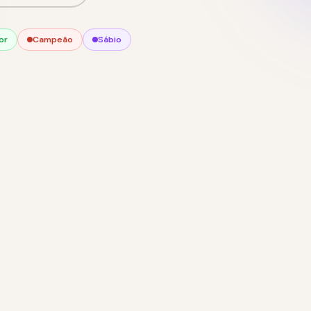
or
Campeão
Sábio